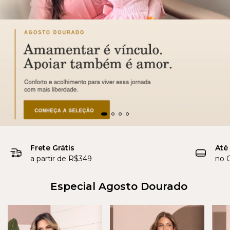
Frete Grátis
Até
a partir de R$349
no C
Especial Agosto Dourado