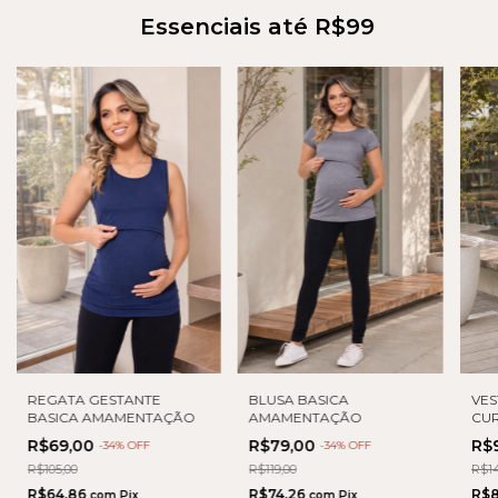
Essenciais até R$99
REGATA GESTANTE
BLUSA BASICA
VES
BASICA AMAMENTAÇÃO
AMAMENTAÇÃO
CUR
TRA
R$69,00
R$79,00
R$
-
34
% OFF
-
34
% OFF
R$105,00
R$119,00
R$14
R$64,86
R$74,26
R$8
com
Pix
com
Pix