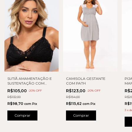
SUTIÃ AMAMENTAÇÃO E
CAMISOLA GESTANTE
PIJ
SUSTENTAÇÃO COM
COM PATH
MA
RENDA
DET
R$105,00
R$123,00
R$
-
20
% OFF
-
20
% OFF
R$132,00
R$154,00
R$26
R$98,70
R$115,62
R$1
com
Pix
com
Pix
3
x
d
Comprar
Comprar