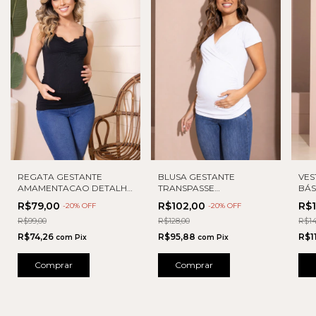
REGATA GESTANTE
BLUSA GESTANTE
VES
AMAMENTACAO DETALHE
TRANSPASSE
BÁ
RENDA
AMAMENTAÇÃO
R$79,00
R$102,00
R$
-
20
% OFF
-
20
% OFF
R$99,00
R$128,00
R$14
R$74,26
R$95,88
R$1
com
Pix
com
Pix
Comprar
Comprar