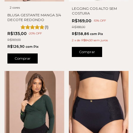
2 cores
LEGGING COS ALTO SEM
COSTURA
BLUSA GESTANTE MANGA 3/4
DECOTE REDONDO
R$169,00
-
10
% OFF
(1)
R$188,00
R$135,00
-
20
% OFF
R$158,86
com
Pix
R$169,00
2
x
de
R$84,50
sem juros
R$126,90
com
Pix
Comprar
Comprar