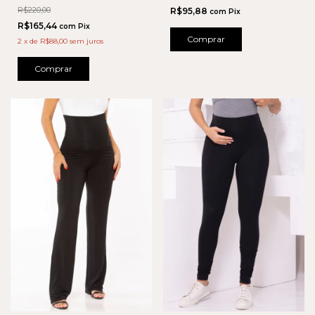
R$220,00
R$95,88
com
Pix
R$165,44
com
Pix
Comprar
2
x
de
R$88,00
sem juros
Comprar