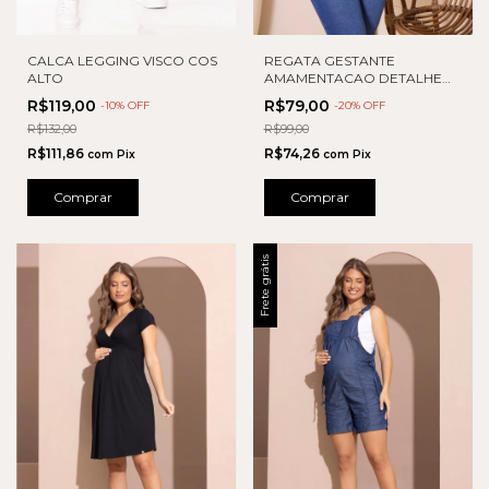
CALCA LEGGING VISCO COS
REGATA GESTANTE
ALTO
AMAMENTACAO DETALHE
RENDA
R$119,00
R$79,00
-
10
% OFF
-
20
% OFF
R$132,00
R$99,00
R$111,86
R$74,26
com
Pix
com
Pix
Comprar
Comprar
Frete grátis