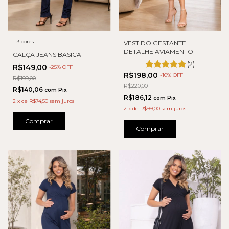
3 cores
VESTIDO GESTANTE
DETALHE AVIAMENTO
CALÇA JEANS BASICA
(2)
R$149,00
-
25
% OFF
R$198,00
-
10
% OFF
R$199,00
R$220,00
R$140,06
com
Pix
R$186,12
com
Pix
2
x
de
R$74,50
sem juros
2
x
de
R$99,00
sem juros
Comprar
Comprar