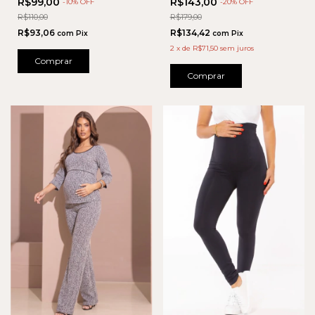
R$99,00
R$143,00
-
10
% OFF
-
20
% OFF
R$110,00
R$179,00
R$93,06
R$134,42
com
Pix
com
Pix
2
x
de
R$71,50
sem juros
Comprar
Comprar