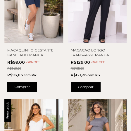
MACAQUINHO GESTANTE
MACACAO LONGO
CANELADO MANGA
TRANSPASSE MANGA
JAPONESA
JAPONESA
R$99,00
R$129,00
-
34
% OFF
-
34
% OFF
R$149,00
R$195,00
R$93,06
R$121,26
com
Pix
com
Pix
Comprar
Comprar
Frete grátis