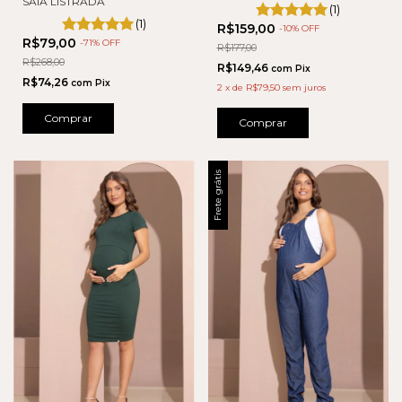
SAIA LISTRADA
(1)
(1)
R$159,00
-
10
% OFF
R$79,00
-
71
% OFF
R$177,00
R$268,00
R$149,46
com
Pix
R$74,26
com
Pix
2
x
de
R$79,50
sem juros
Comprar
Comprar
Frete grátis