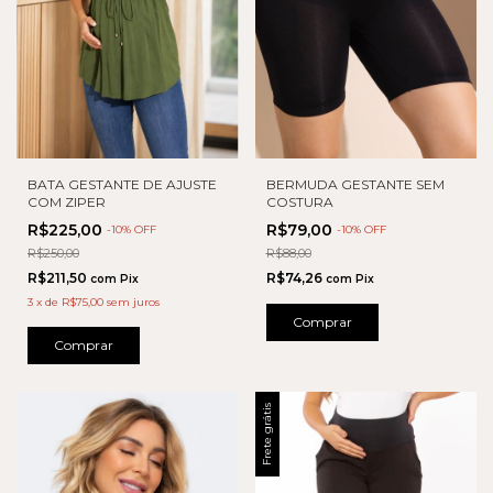
BATA GESTANTE DE AJUSTE
BERMUDA GESTANTE SEM
COM ZIPER
COSTURA
R$225,00
R$79,00
-
10
% OFF
-
10
% OFF
R$250,00
R$88,00
R$211,50
R$74,26
com
Pix
com
Pix
3
x
de
R$75,00
sem juros
Comprar
Comprar
Frete grátis