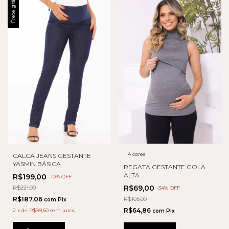
Frete grátis
4 cores
CALCA JEANS GESTANTE
YASMIN BÁSICA
REGATA GESTANTE GOLA
ALTA
R$199,00
-
10
% OFF
R$69,00
R$221,00
-
34
% OFF
R$187,06
R$105,00
com
Pix
R$64,86
2
x
de
R$99,50
sem juros
com
Pix