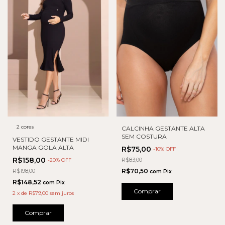
2 cores
CALCINHA GESTANTE ALTA
SEM COSTURA
VESTIDO GESTANTE MIDI
MANGA GOLA ALTA
R$75,00
-
10
% OFF
R$158,00
R$83,00
-
20
% OFF
R$198,00
R$70,50
com
Pix
R$148,52
com
Pix
Comprar
2
x
de
R$79,00
sem juros
Comprar