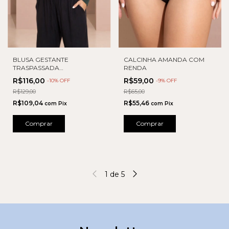
BLUSA GESTANTE
CALCINHA AMANDA COM
TRASPASSADA
RENDA
AMAMENTAÇÃO
R$116,00
R$59,00
-
10
% OFF
-
9
% OFF
R$129,00
R$65,00
R$109,04
R$55,46
com
Pix
com
Pix
Comprar
Comprar
1
de
5