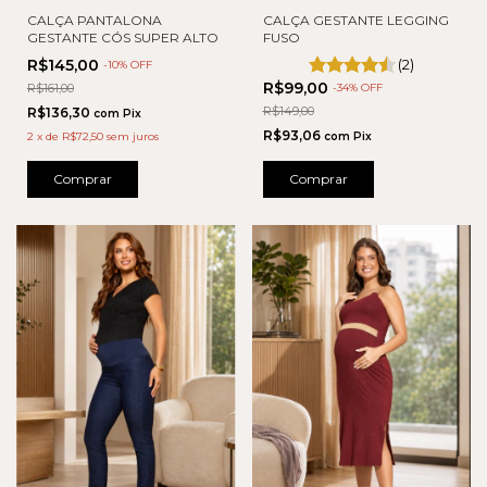
CALÇA PANTALONA
CALÇA GESTANTE LEGGING
GESTANTE CÓS SUPER ALTO
FUSO
R$145,00
(2)
-
10
% OFF
R$99,00
R$161,00
-
34
% OFF
R$149,00
R$136,30
com
Pix
R$93,06
2
x
de
R$72,50
sem juros
com
Pix
Comprar
Comprar