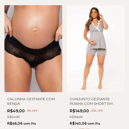
CALCINHA GESTANTE COM
CONJUNTO GESTANTE
RENDA
PIJAMA COM SHORT EM
MALHA
R$49,00
R$149,00
-
9
% OFF
-
10
% OFF
R$54,00
R$166,00
R$46,06
R$140,06
com
Pix
com
Pix