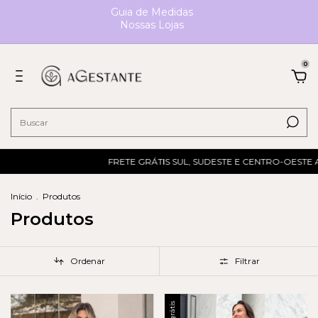
Guia de Medidas
Nossas Lojas
0
FRETE GRÁTIS SUL, SUDESTE E CENTRO-OESTE ACIMA DE R$ 34
Início
.
Produtos
Produtos
Ordenar
Filtrar