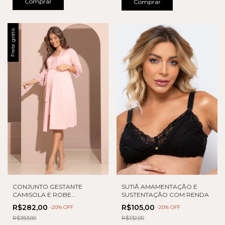
Comprar
Comprar
Frete grátis
CONJUNTO GESTANTE
SUTIÃ AMAMENTAÇÃO E
CAMISOLA E ROBE
SUSTENTAÇÃO COM RENDA
AMAMENTAÇÃO
R$282,00
R$105,00
-
20
% OFF
-
20
% OFF
R$353,00
R$132,00