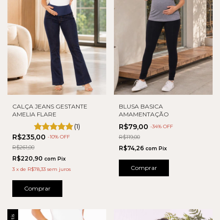
CALÇA JEANS GESTANTE
BLUSA BASICA
AMELIA FLARE
AMAMENTAÇÃO
(1)
R$79,00
-
34
% OFF
R$235,00
-
10
% OFF
R$119,00
R$261,00
R$74,26
com
Pix
R$220,90
com
Pix
Comprar
3
x
de
R$78,33
sem juros
Comprar