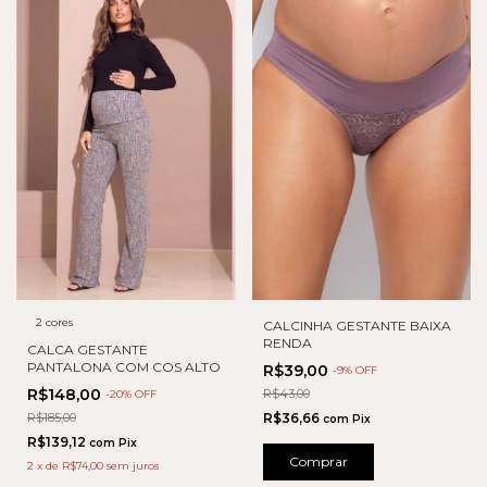
2 cores
CALCINHA GESTANTE BAIXA
RENDA
CALCA GESTANTE
PANTALONA COM COS ALTO
R$39,00
-
9
% OFF
R$148,00
R$43,00
-
20
% OFF
R$185,00
R$36,66
com
Pix
R$139,12
com
Pix
Comprar
2
x
de
R$74,00
sem juros