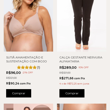
SUTIÃ AMAMENTAÇÃO E
CALÇA GESTANTE NERVURA
SUSTENTAÇÃO COM BOJO
ALFAIATARIA
(1)
R$289,00
-
10
% OFF
R$96,00
-
21
% OFF
R$321,00
R$121,00
R$271,66
com
Pix
R$90,24
com
Pix
4
x
de
R$72,25
sem juros
Comprar
Comprar