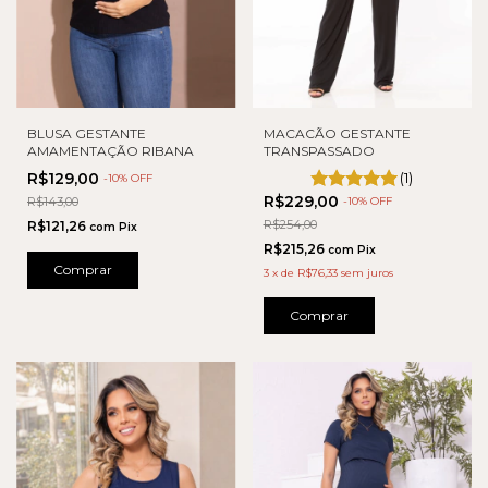
BLUSA GESTANTE
MACACÃO GESTANTE
AMAMENTAÇÃO RIBANA
TRANSPASSADO
R$129,00
(1)
-
10
% OFF
R$229,00
R$143,00
-
10
% OFF
R$254,00
R$121,26
com
Pix
R$215,26
com
Pix
Comprar
3
x
de
R$76,33
sem juros
Comprar