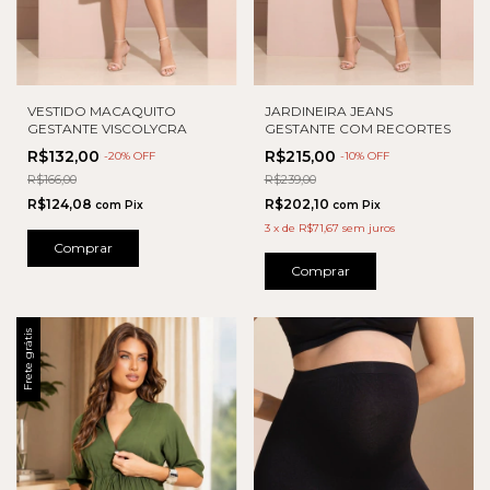
VESTIDO MACAQUITO
JARDINEIRA JEANS
GESTANTE VISCOLYCRA
GESTANTE COM RECORTES
R$132,00
R$215,00
-
20
% OFF
-
10
% OFF
R$166,00
R$239,00
R$124,08
R$202,10
com
Pix
com
Pix
3
x
de
R$71,67
sem juros
Comprar
Comprar
Frete grátis