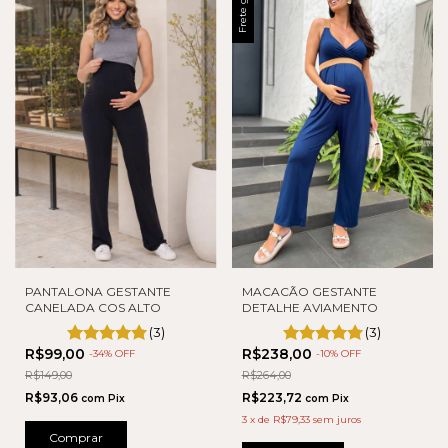
Frete grátis
PANTALONA GESTANTE
MACACÃO GESTANTE
CANELADA COS ALTO
DETALHE AVIAMENTO
(3)
(3)
R$99,00
R$238,00
-
34
% OFF
-
10
% OFF
R$149,00
R$264,00
R$93,06
R$223,72
com
Pix
com
Pix
3
x
de
R$79,33
sem juros
Comprar