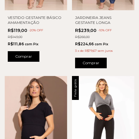
VESTIDO GESTANTE BÁSICO
JARDINEIRA JEANS
AMAMENTAÇÃO
GESTANTE LONGA
R$119,00
R$239,00
-
20
% OFF
-
10
% OFF
R$149,00
R$266,00
R$111,86
R$224,66
com
Pix
com
Pix
3
x
de
R$79,67
sem juros
Comprar
Comprar
Frete grátis