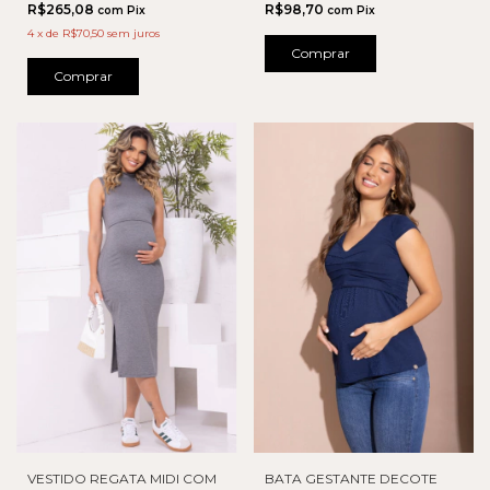
R$265,08
R$98,70
com
Pix
com
Pix
4
x
de
R$70,50
sem juros
Comprar
Comprar
VESTIDO REGATA MIDI COM
BATA GESTANTE DECOTE