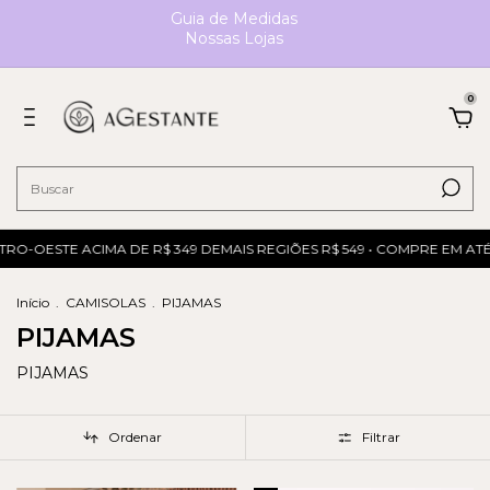
Guia de Medidas
Nossas Lojas
0
TRO-OESTE ACIMA DE R$ 349 DEMAIS REGIÕES R$ 549 • COMPRE EM ATÉ
Início
.
CAMISOLAS
.
PIJAMAS
PIJAMAS
PIJAMAS
Ordenar
Filtrar