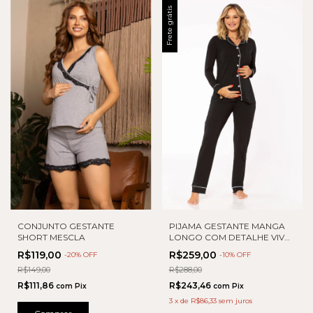
Frete grátis
CONJUNTO GESTANTE
PIJAMA GESTANTE MANGA
SHORT MESCLA
LONGO COM DETALHE VIVO
CALÇA
R$119,00
R$259,00
-
20
% OFF
-
10
% OFF
R$149,00
R$288,00
R$111,86
R$243,46
com
Pix
com
Pix
3
x
de
R$86,33
sem juros