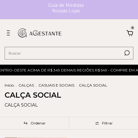
Guia de Medidas
Nossas Lojas
0
ENTRO-OESTE ACIMA DE R$ 349 DEMAIS REGIÕES R$ 549 • COMPRE EM 
Início
.
CALÇAS
.
CASUAIS E SOCIAIS
.
CALÇA SOCIAL
CALÇA SOCIAL
CALÇA SOCIAL
Ordenar
Filtrar