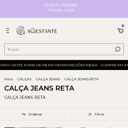
Guia de Medidas
Nossas Lojas
0
NTRO-OESTE ACIMA DE R$ 349 DEMAIS REGIÕES R$ 549 • COMPRE EM A
Início
.
CALÇAS
.
CALÇA JEANS
.
CALÇA JEANS RETA
CALÇA JEANS RETA
CALÇA JEANS RETA
Ordenar
Filtrar