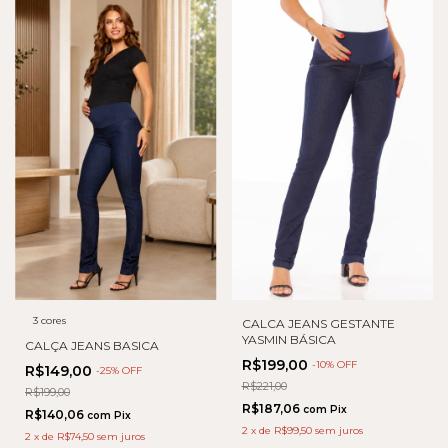
3 cores
CALCA JEANS GESTANTE
YASMIN BÁSICA
CALÇA JEANS BASICA
R$199,00
-
10
% OFF
R$149,00
-
25
% OFF
R$221,00
R$199,00
R$187,06
com
Pix
R$140,06
com
Pix
2
x
de
R$99,50
sem juros
2
x
de
R$74,50
sem juros