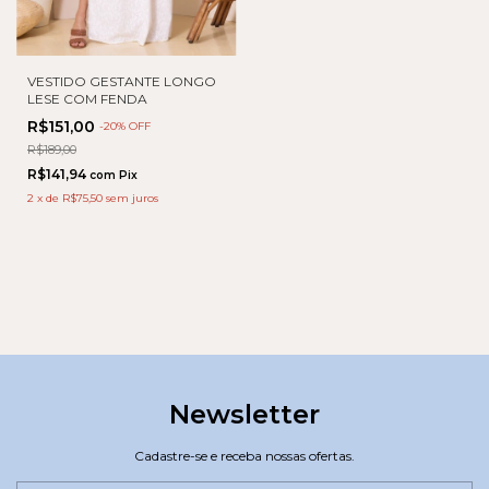
VESTIDO GESTANTE LONGO
LESE COM FENDA
R$151,00
-
20
% OFF
R$189,00
R$141,94
com
Pix
2
x
de
R$75,50
sem juros
Newsletter
Cadastre-se e receba nossas ofertas.