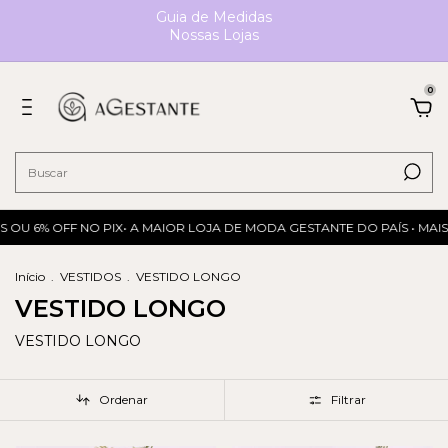
Guia de Medidas
Nossas Lojas
0
 OU 6% OFF NO PIX• A MAIOR LOJA DE MODA GESTANTE DO PAÍS • MAIS
Início
.
VESTIDOS
.
VESTIDO LONGO
VESTIDO LONGO
VESTIDO LONGO
Ordenar
Filtrar