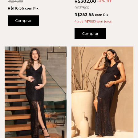
R$302,00
R$249,00
-
20
% OFF
R$378,00
R$116,56
com
Pix
R$283,88
com
Pix
Comprar
4
x
de
R$75,50
sem juros
Comprar