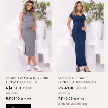
VESTIDO REGATA MIDI COM
VESTIDO GESTANTE
FENDA E GOLA ALTA
LONGUETE AMARRAÇÃO
FRONTAL
R$115,00
R$149,00
-
34
% OFF
-
34
% OFF
R$175,00
R$225,00
R$108,10
R$140,06
com
Pix
com
Pix
2
x
de
R$74,50
sem juros