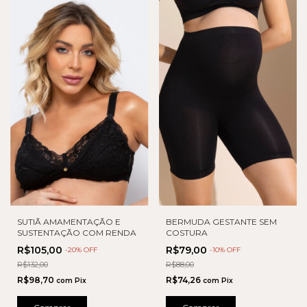
SUTIÃ AMAMENTAÇÃO E
BERMUDA GESTANTE SEM
SUSTENTAÇÃO COM RENDA
COSTURA
R$105,00
R$79,00
-
20
% OFF
-
10
% OFF
R$132,00
R$88,00
R$98,70
R$74,26
com
Pix
com
Pix