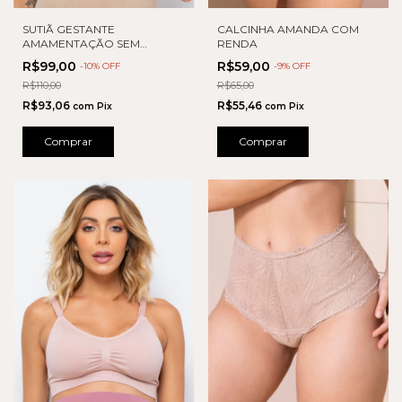
SUTIÃ GESTANTE
CALCINHA AMANDA COM
AMAMENTAÇÃO SEM
RENDA
COSTURA
R$99,00
R$59,00
-
10
% OFF
-
9
% OFF
R$110,00
R$65,00
R$93,06
R$55,46
com
Pix
com
Pix
Comprar
Comprar