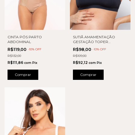
CINTA PÓS PARTO
SUTIÃ AMAMENTAÇÃO
ABDOMINAL
GESTAÇÃO TOPER
MICROFIBRA
R$119,00
R$98,00
-
10
% OFF
-
10
% OFF
R$132,00
R$109,00
R$111,86
R$92,12
com
Pix
com
Pix
Comprar
Comprar