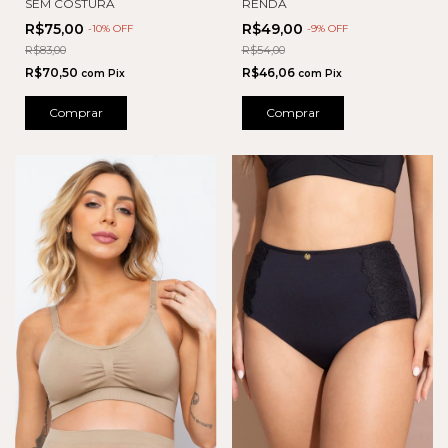
SEM COSTURA
RENDA
R$75,00
R$49,00
-
10
% OFF
-
9
% OFF
R$83,00
R$54,00
R$70,50
R$46,06
com
Pix
com
Pix
Comprar
Comprar