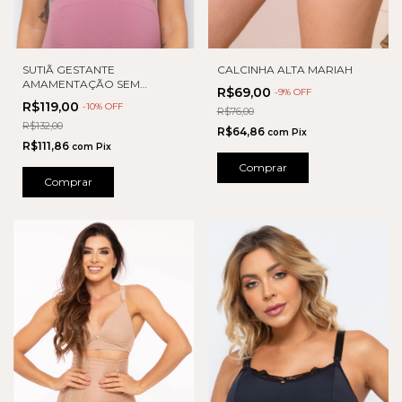
SUTIÃ GESTANTE
CALCINHA ALTA MARIAH
AMAMENTAÇÃO SEM
R$69,00
-
9
% OFF
COSTURA COM BOJO
R$119,00
-
10
% OFF
R$76,00
REMOVÍVEL
R$132,00
R$64,86
com
Pix
R$111,86
com
Pix
Comprar
Comprar