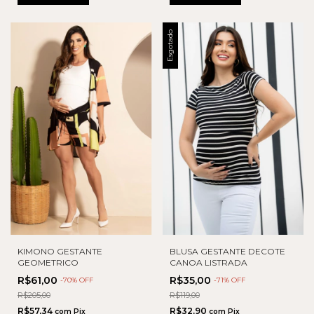
Esgotado
BLUSA GESTANTE DECOTE
KIMONO GESTANTE
CANOA LISTRADA
GEOMETRICO
R$35,00
R$61,00
-
71
% OFF
-
70
% OFF
R$119,00
R$205,00
R$32,90
R$57,34
com
Pix
com
Pix