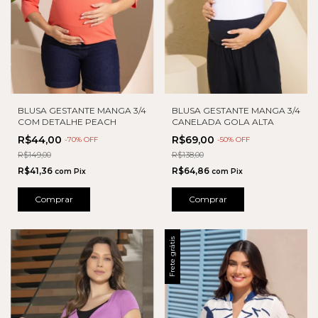
BLUSA GESTANTE MANGA 3/4
BLUSA GESTANTE MANGA 3/4
COM DETALHE PEACH
CANELADA GOLA ALTA
R$44,00
R$69,00
-
70
% OFF
-
50
% OFF
R$149,00
R$138,00
R$41,36
R$64,86
com
Pix
com
Pix
Comprar
Comprar
Frete grátis