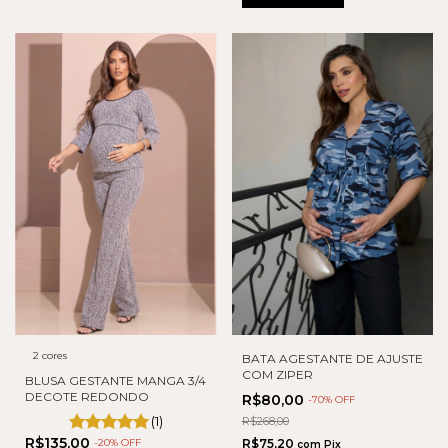
2 cores
BATA AGESTANTE DE AJUSTE
COM ZIPER
BLUSA GESTANTE MANGA 3/4
DECOTE REDONDO
R$80,00
-
70
% OFF
(1)
R$268,00
R$135,00
-
20
% OFF
R$75,20
com
Pix