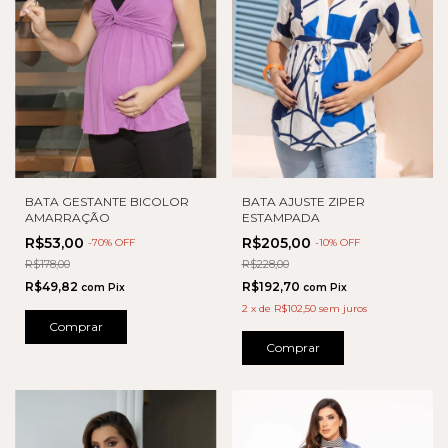
BATA GESTANTE BICOLOR
BATA AJUSTE ZIPER
AMARRAÇÃO
ESTAMPADA
R$53,00
R$205,00
-
70
% OFF
-
10
% OFF
R$178,00
R$228,00
R$49,82
R$192,70
com
Pix
com
Pix
2
x
de
R$102,50
sem juros
Comprar
Comprar