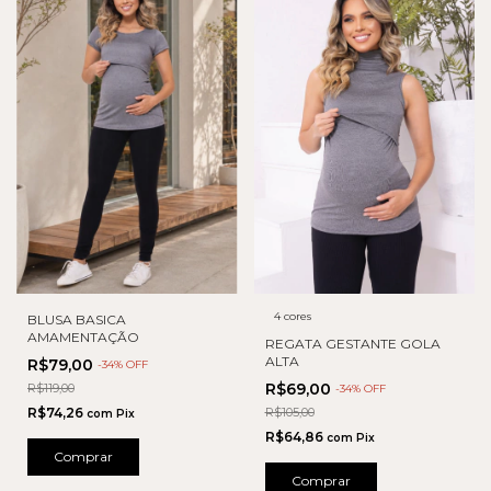
4 cores
BLUSA BASICA
AMAMENTAÇÃO
REGATA GESTANTE GOLA
ALTA
R$79,00
-
34
% OFF
R$69,00
R$119,00
-
34
% OFF
R$74,26
R$105,00
com
Pix
R$64,86
com
Pix
Comprar
Comprar