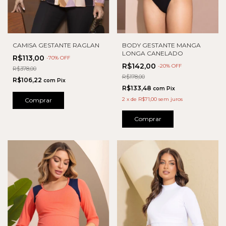
CAMISA GESTANTE RAGLAN
BODY GESTANTE MANGA
LONGA CANELADO
R$113,00
-
70
% OFF
R$142,00
-
20
% OFF
R$378,00
R$178,00
R$106,22
com
Pix
R$133,48
com
Pix
2
x
de
R$71,00
sem juros
Comprar
Comprar