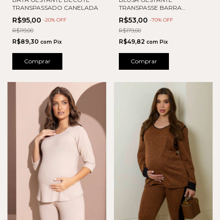
TRANSPASSADO CANELADA
TRANSPASSE BARRA
ASSIMETRICA
R$95,00
R$53,00
-
20
% OFF
-
70
% OFF
R$119,00
R$179,00
R$89,30
R$49,82
com
Pix
com
Pix
Comprar
Comprar