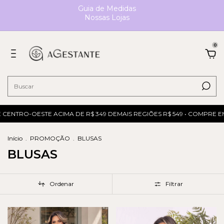
Guia de Medidas
Nossas Lojas
0
TRO-OESTE ACIMA DE R$ 349 DEMAIS REGIÕES R$ 549 • COMPRE EM ATÉ
Início
.
PROMOÇÃO
.
BLUSAS
BLUSAS
Ordenar
Filtrar