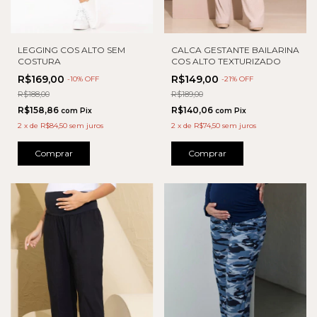
LEGGING COS ALTO SEM
CALCA GESTANTE BAILARINA
COSTURA
COS ALTO TEXTURIZADO
R$169,00
R$149,00
-
10
% OFF
-
21
% OFF
R$188,00
R$189,00
R$158,86
R$140,06
com
Pix
com
Pix
2
x
de
R$84,50
sem juros
2
x
de
R$74,50
sem juros
Comprar
Comprar