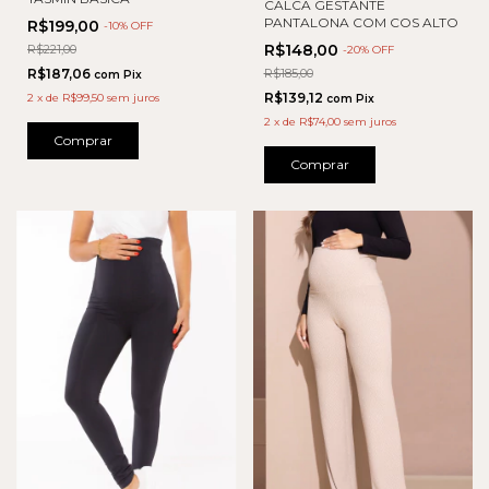
CALCA GESTANTE
PANTALONA COM COS ALTO
R$199,00
-
10
% OFF
R$148,00
R$221,00
-
20
% OFF
R$187,06
R$185,00
com
Pix
R$139,12
2
x
de
R$99,50
sem juros
com
Pix
2
x
de
R$74,00
sem juros
Comprar
Comprar