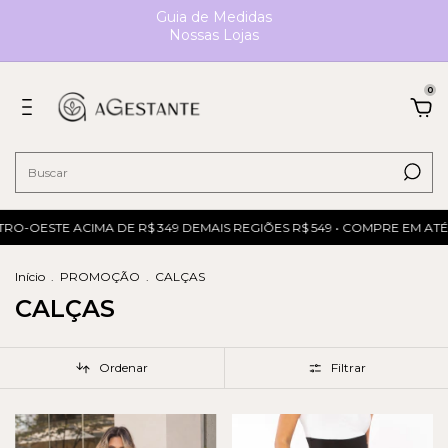
Guia de Medidas
Nossas Lojas
0
O-OESTE ACIMA DE R$ 349 DEMAIS REGIÕES R$ 549 • COMPRE EM ATÉ 6
Início
.
PROMOÇÃO
.
CALÇAS
CALÇAS
Ordenar
Filtrar