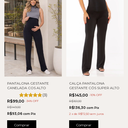
PANTALONA GESTANTE
CALÇA PANTALONA
CANELADA COS ALTO
GESTANTE CÓS SUPER ALTO
(3)
R$145,00
-
10
% OFF
R$99,00
-
34
% OFF
R$161,00
R$149,00
R$136,30
com
Pix
R$93,06
com
Pix
2
x
de
R$72,50
sem juros
Comprar
Comprar