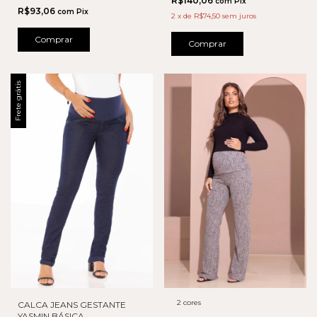
R$140,06
com
Pix
R$93,06
com
Pix
2
x
de
R$74,50
sem juros
Comprar
Comprar
Frete grátis
2 cores
CALCA JEANS GESTANTE
YASMIN BÁSICA