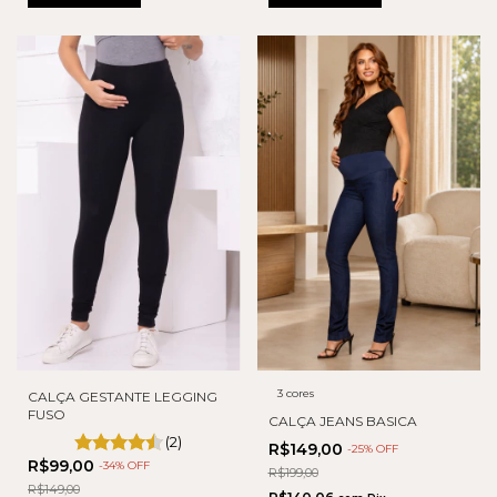
3 cores
CALÇA GESTANTE LEGGING
FUSO
CALÇA JEANS BASICA
(2)
R$149,00
-
25
% OFF
R$99,00
-
34
% OFF
R$199,00
R$149,00